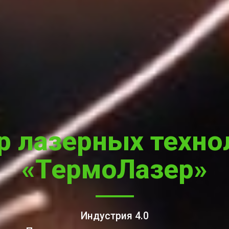
р лазерных техно
«ТермоЛазер»
Индустрия 4.0