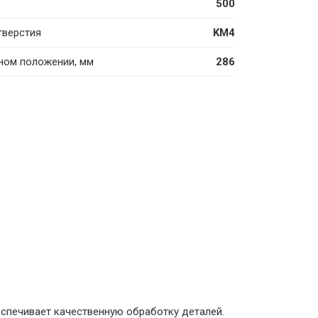
500
тверстия
KM4
ьном положении, мм
286
еспечивает качественную обработку деталей.