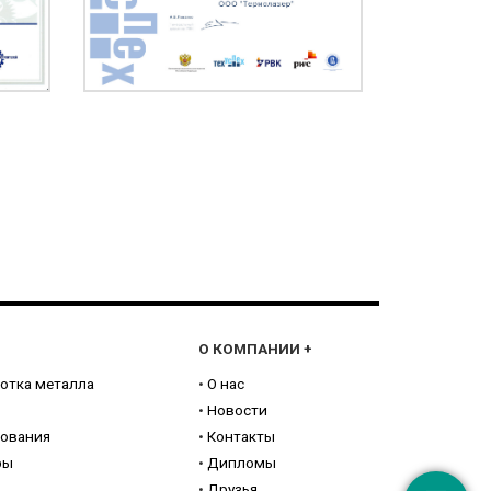
О КОМПАНИИ
+
отка металла
•
О нас
•
Новости
дования
•
Контакты
ры
•
Дипломы
•
Друзья