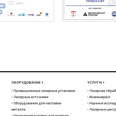
ОБОРУДОВАНИЕ
+
УСЛУГИ
+
•
Промышленные лазерные установки
•
Лазерная обраб
•
Лазерные источники
•
Инжиниринг
•
Оборудование для наплавки
•
Научные иссле
металла
•
Лазерные цент
•
Оптические головки для лазеров