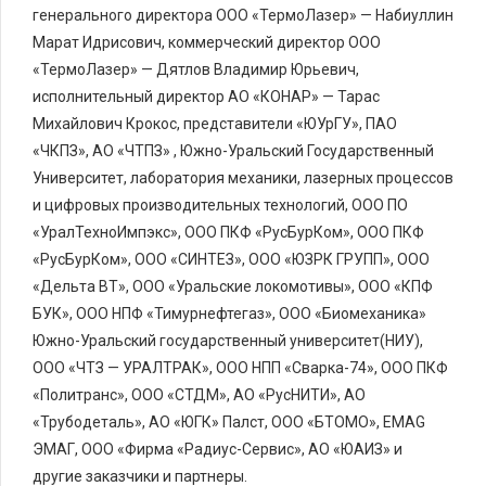
генерального директора ООО «ТермоЛазер» — Набиуллин
Марат Идрисович, коммерческий директор ООО
«ТермоЛазер» — Дятлов Владимир Юрьевич,
исполнительный директор АО «КОНАР» — Тарас
Михайлович Крокос, представители «ЮУрГУ», ПАО
«ЧКПЗ», АО «ЧТПЗ» , Южно-Уральский Государственный
Университет, лаборатория механики, лазерных процессов
и цифровых производительных технологий, ООО ПО
«УралТехноИмпэкс», ООО ПКФ «РусБурКом», ООО ПКФ
«РусБурКом», ООО «СИНТЕЗ», ООО «ЮЗРК ГРУПП», ООО
«Дельта ВТ», ООО «Уральские локомотивы», ООО «КПФ
БУК», ООО НПФ «Тимурнефтегаз», ООО «Биомеханика»
Южно-Уральский государственный университет(НИУ),
ООО «ЧТЗ — УРАЛТРАК», ООО НПП «Сварка-74», ООО ПКФ
«Политранс», ООО «СТДМ», АО «РусНИТИ», АО
«Трубодеталь», АО «ЮГК» Палст, ООО «БТОМО», EMAG
ЭМАГ, ООО «Фирма «Радиус-Сервис», АО «ЮАИЗ» и
другие заказчики и партнеры.