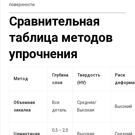
поверхности.
Сравнительная
таблица методов
упрочнения
Глубина
Твердость
Риск
Метод
слоя
(HV)
деформа
Объемная
Вся
Средняя/
Высокий
закалка
деталь
Высокая
0,5 – 2,0
Цементация
Высокая
Средний